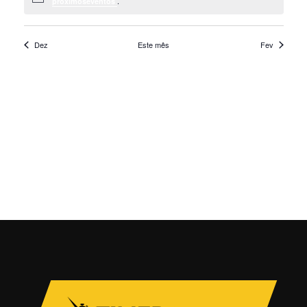
.
próximoseventos
Dez
Este mês
Fev
SUBSCREVER O CALENDÁRIO