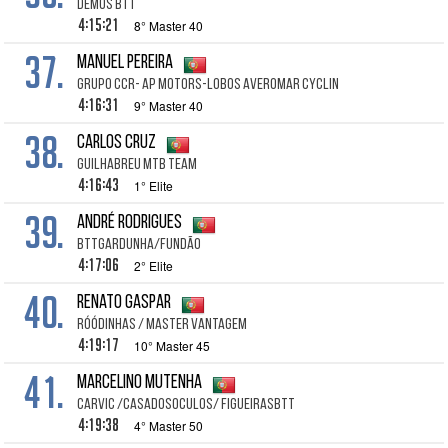
DEMOS BTT
4:15:21
8° Master 40
37.
Manuel Pereira
Grupo ccr- Ap motors-Lobos Averomar Cyclin
4:16:31
9° Master 40
38.
Carlos Cruz
Guilhabreu MTB Team
4:16:43
1° Elite
39.
André Rodrigues
BTTGARDUNHA/FUNDÃO
4:17:06
2° Elite
40.
Renato Gaspar
RÓÓDINHAS / Master Vantagem
4:19:17
10° Master 45
41.
Marcelino Mutenha
CARVIC /CASADOSOCULOS/ FIGUEIRASBTT
4:19:38
4° Master 50