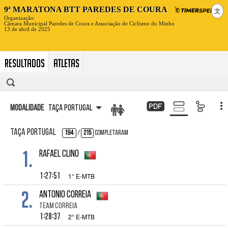
文
Resultados
Atletas
Modalidade
Taça Portugal
Taça Portugal
194
/
215
Completaram
1.
Rafael Clino
1:27:51
1° E-MTB
2.
Antonio Correia
Team Correia
1:28:37
2° E-MTB