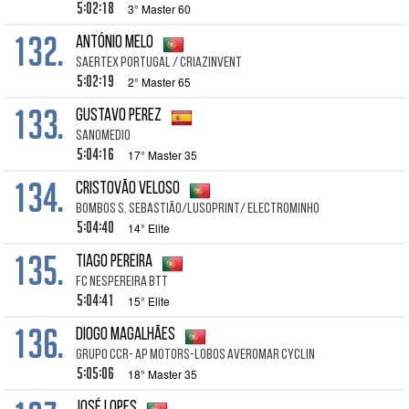
5:02:18
3° Master 60
132.
António Melo
SAERTEX Portugal / CRIAZinvent
5:02:19
2° Master 65
133.
Gustavo Perez
Sanomedio
5:04:16
17° Master 35
134.
Cristovão Veloso
Bombos S. Sebastião/LusoPrint/ ElectroMinho
5:04:40
14° Elite
135.
Tiago Pereira
FC Nespereira BTT
5:04:41
15° Elite
136.
Diogo Magalhães
Grupo ccr- Ap motors-Lobos Averomar Cyclin
5:05:06
18° Master 35
José Lopes