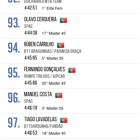
Guilhabreu MTB Team
4:42:51
1° Elite Fem
93.
Olavo Cerqueira
SPAC
4:44:38
17° Master 40
94.
Rúben Carrilho
BTT Braguinhas/ Padim da Graça
4:45:05
5° Master 30
95.
Fernando Gonçalves
Rompe Trilhos / Ajpcar
4:45:06
20° Master 45
96.
Manuel Costa
SPAC
4:46:10
3° Master 55
97.
Tiago Lavadelas
BTTGARDUNHA/FUNDÃO
4:46:53
18° Master 40