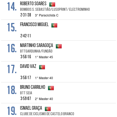
14.
Roberto SOARES
Bombos S. Sebastião/LusoPrint/ ElectroMinho
2:31:38
3° Paraciclista C
15.
Francisco Miguel
2:42:11
16.
Martinho Saragoça
BTTGARDUNHA/FUNDÃO
3:56:16
1° Master 45
17.
David Vaz
3:56:17
1° Master 40
18.
Bruno Carrilho
BTT Seia
3:59:07
2° Master 40
19.
Ismael Graça
Clube de Ciclismo de Castelo Branco