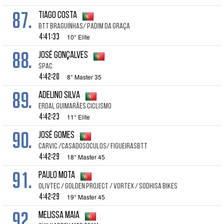
87.
Tiago Costa
BTT Braguinhas/ Padim da Graça
4:41:33
10° Elite
88.
José Gonçalves
SPAC
4:42:20
8° Master 35
89.
Adelino Silva
Erdal Guimarães Ciclismo
4:42:23
11° Elite
90.
José Gomes
CARVIC /CASADOSOCULOS/ FIGUEIRASBTT
4:42:29
18° Master 45
91.
Paulo Mota
Olivtec / Golden Project / Vortex / Sodhisa Bikes
4:42:29
19° Master 45
92.
Melissa Maia