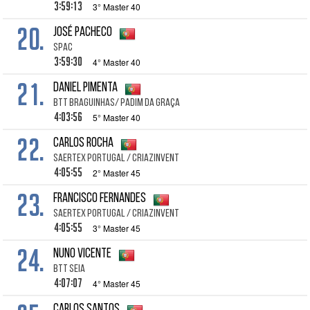
3:59:13
3° Master 40
20.
José Pacheco
SPAC
3:59:30
4° Master 40
21.
Daniel Pimenta
BTT Braguinhas/ Padim da Graça
4:03:56
5° Master 40
22.
Carlos Rocha
SAERTEX Portugal / CRIAZinvent
4:05:55
2° Master 45
23.
Francisco Fernandes
SAERTEX Portugal / CRIAZinvent
4:05:55
3° Master 45
24.
Nuno Vicente
BTT Seia
4:07:07
4° Master 45
Carlos Santos