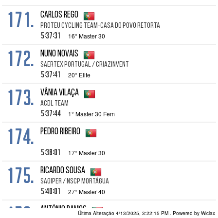
171.
Carlos Rego
Proteu Cycling Team-Casa do Povo Retorta
5:37:31
16° Master 30
172.
Nuno Novais
SAERTEX Portugal / CRIAZinvent
5:37:41
20° Elite
173.
Vânia Vilaça
ACDL Team
5:37:44
1° Master 30 Fem
174.
Pedro Ribeiro
5:38:01
17° Master 30
175.
Ricardo Sousa
SAGIPER / NSCP Mortágua
5:40:01
27° Master 40
176.
António Ramos
Última Alteração 4/13/2025, 3:22:15 PM
. Powered by Wiclax