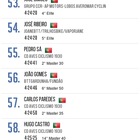
53.
Grupo ccr- Ap motors-Lobos Averomar Cyclin
4:24:20
4° Elite
54.
José Ribeiro
JoaneBTT/TrilhosBike/Vaporjane
4:24:20
5° Elite
55.
Pedro Sá
Cd Aves Ciclismo 1930
4:24:41
2° Master 30
56.
João Gomes
BTTGARDUNHA/FUNDÃO
4:24:46
6° Master 50
57.
Carlos Paredes
Cd Aves Ciclismo 1930
4:24:50
2° Master 35
58.
Hugo Castro
Cd Aves Ciclismo 1930
4:25:25
14° Master 40