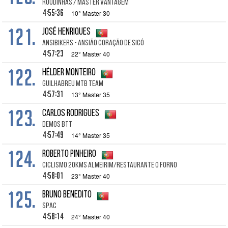
RÓÓDINHAS / Master Vantagem
4:55:36
10° Master 30
121.
José Henriques
Ansibikers - Ansião Coração de Sicó
4:57:23
22° Master 40
122.
Hélder Monteiro
Guilhabreu MTB Team
4:57:31
13° Master 35
123.
Carlos Rodrigues
DEMOS BTT
4:57:49
14° Master 35
124.
Roberto Pinheiro
Ciclismo 20kms Almeirim/Restaurante O Forno
4:58:01
23° Master 40
125.
Bruno Benedito
SPAC
4:58:14
24° Master 40