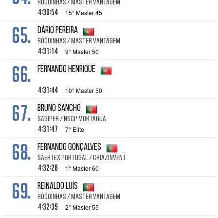
RÓÓDINHAS / Master Vantagem
4:30:54
15° Master 45
65.
Dário Pereira
RÓÓDINHAS / Master Vantagem
4:31:14
9° Master 50
66.
Fernando Henrique
4:31:44
10° Master 50
67.
Bruno Sancho
SAGIPER / NSCP Mortágua
4:31:47
7° Elite
68.
Fernando Gonçalves
SAERTEX Portugal / CRIAZinvent
4:32:28
1° Master 60
69.
Reinaldo Luís
RÓÓDINHAS / Master Vantagem
4:32:39
2° Master 55