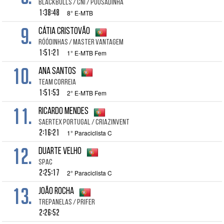
BlackBulls / CNI / Pousadinha
1:38:48
8° E-MTB
9.
Cátia CRISTOVÃO
RÓÓDINHAS / Master Vantagem
1:51:21
1° E-MTB Fem
10.
Ana SANTOS
Team Correia
1:51:53
2° E-MTB Fem
11.
Ricardo Mendes
SAERTEX Portugal / CRIAZinvent
2:16:21
1° Paraciclista C
12.
Duarte Velho
SPAC
2:25:17
2° Paraciclista C
13.
João Rocha
Trepanelas / Prifer
2:26:52