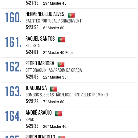
5:21:39
29° Master 45
160.
Hermenegildo Alves
SAERTEX Portugal / CRIAZinvent
5:23:58
6° Master 60
161.
Raquel Santos
BTT Seia
5:24:01
2° Master 40 Fem
162.
Pedro Barbosa
BTT Braguinhas/ Padim da Graça
5:29:05
22° Master 35
163.
Joaquim Sá
Bombos S. Sebastião/LusoPrint/ ElectroMinho
5:29:29
7° Master 60
164.
André Araújo
SPAC
5:29:38
26° Master 40
Rúben Benedito