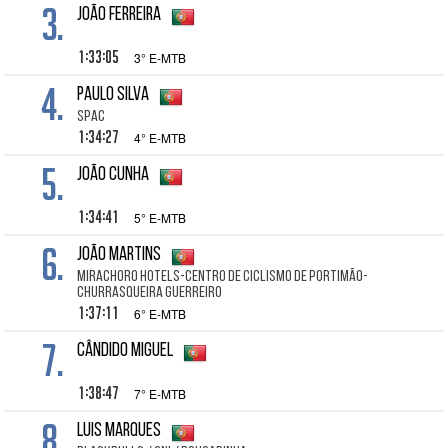
3.
João Ferreira
1:33:05
3° E-MTB
4.
Paulo Silva
SPAC
1:34:27
4° E-MTB
5.
João Cunha
1:34:41
5° E-MTB
6.
João Martins
Mirachoro Hotels-Centro de Ciclismo de Portimão-
Churrasqueira Guerreiro
1:37:11
6° E-MTB
7.
Cândido Miguel
1:38:47
7° E-MTB
8.
Luis Marques