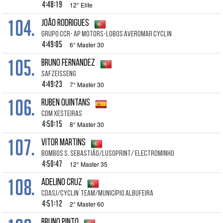
4:48:19
12° Elite
104.
João Rodrigues
Grupo ccr- Ap motors-Lobos Averomar Cyclin
4:49:05
6° Master 30
105.
Bruno Fernandez
SafZeisseng
4:49:23
7° Master 30
106.
Ruben Quintans
Cdm Xesteiras
4:50:15
8° Master 30
107.
Vitor Martins
Bombos S. Sebastião/LusoPrint/ ElectroMinho
4:50:47
12° Master 35
108.
Adelino Cruz
CDASJ/Cyclin´Team/Município Albufeira
4:51:12
2° Master 60
Bruno Pinto