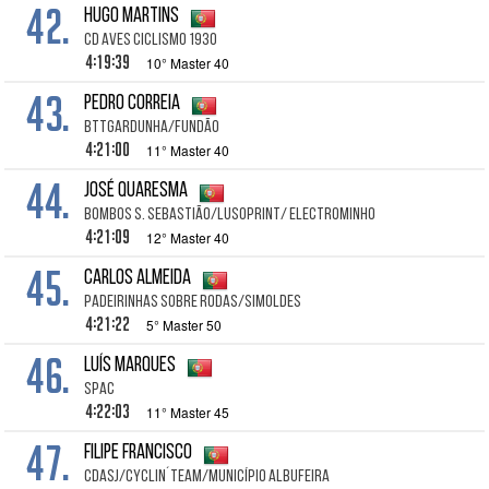
42.
Hugo Martins
Cd Aves Ciclismo 1930
4:19:39
10° Master 40
43.
Pedro Correia
BTTGARDUNHA/FUNDÃO
4:21:00
11° Master 40
44.
José Quaresma
Bombos S. Sebastião/LusoPrint/ ElectroMinho
4:21:09
12° Master 40
45.
Carlos Almeida
Padeirinhas Sobre Rodas/SIMOLDES
4:21:22
5° Master 50
46.
Luís Marques
SPAC
4:22:03
11° Master 45
47.
Filipe Francisco
CDASJ/Cyclin´Team/Município Albufeira