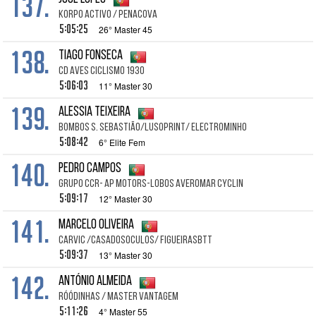
137.
Korpo Activo / Penacova
5:05:25
26° Master 45
138.
Tiago Fonseca
Cd Aves Ciclismo 1930
5:06:03
11° Master 30
139.
Alessia Teixeira
Bombos S. Sebastião/LusoPrint/ ElectroMinho
5:08:42
6° Elite Fem
140.
Pedro Campos
Grupo ccr- Ap motors-Lobos Averomar Cyclin
5:09:17
12° Master 30
141.
Marcelo Oliveira
CARVIC /CASADOSOCULOS/ FIGUEIRASBTT
5:09:37
13° Master 30
142.
António Almeida
RÓÓDINHAS / Master Vantagem
5:11:26
4° Master 55