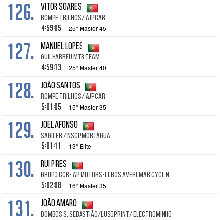
126.
Vitor Soares
Rompe Trilhos / Ajpcar
4:59:05
25° Master 45
127.
Manuel Lopes
Guilhabreu MTB Team
4:59:13
25° Master 40
128.
João Santos
Rompe Trilhos / Ajpcar
5:01:05
15° Master 35
129.
Joel Afonso
SAGIPER / NSCP Mortágua
5:01:11
13° Elite
130.
Rui Pires
Grupo ccr- Ap motors-Lobos Averomar Cyclin
5:02:08
16° Master 35
131.
João Amaro
Bombos S. Sebastião/LusoPrint/ ElectroMinho