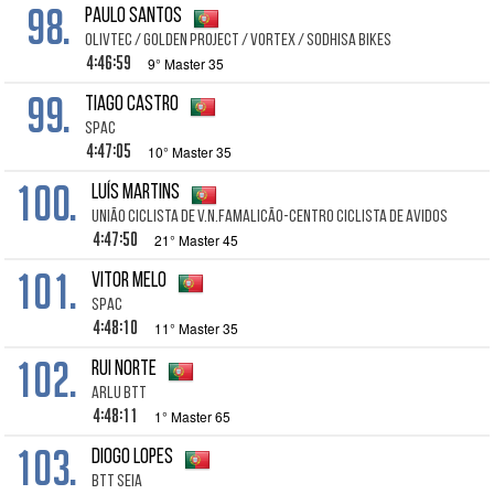
98.
Paulo Santos
Olivtec / Golden Project / Vortex / Sodhisa Bikes
4:46:59
9° Master 35
99.
Tiago Castro
SPAC
4:47:05
10° Master 35
100.
Luís MARTINS
União Ciclista de V.N.Famalicão-Centro Ciclista de Avidos
4:47:50
21° Master 45
101.
Vitor Melo
SPAC
4:48:10
11° Master 35
102.
Rui Norte
ARLU BTT
4:48:11
1° Master 65
103.
Diogo Lopes
BTT Seia