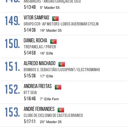
Ansibikers - Ansião Coração de Sicó
5:13:40
5° Master 55
149.
Vitor Sampaio
Grupo ccr- Ap motors-Lobos Averomar Cyclin
5:14:36
19° Master 35
150.
Daniel Rocha
Trepanelas / Prifer
5:14:50
16° Elite
151.
Alfredo Machado
Bombos S. Sebastião/LusoPrint/ ElectroMinho
5:15:36
17° Elite
152.
Andreia Freitas
BTT Seia
5:16:46
7° Elite Fem
153.
André Fernandes
Clube de Ciclismo de Castelo Branco
5:17:11
20° Master 35