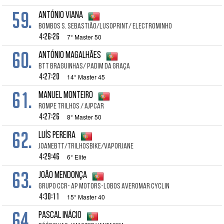
59.
António Viana
Bombos S. Sebastião/LusoPrint/ ElectroMinho
4:26:26
7° Master 50
60.
António Magalhães
BTT Braguinhas/ Padim da Graça
4:27:20
14° Master 45
61.
Manuel Monteiro
Rompe Trilhos / Ajpcar
4:27:26
8° Master 50
62.
Luís Pereira
JoaneBTT/TrilhosBike/Vaporjane
4:29:46
6° Elite
63.
João Mendonça
Grupo ccr- Ap motors-Lobos Averomar Cyclin
4:30:11
15° Master 40
64.
Pascal Inácio