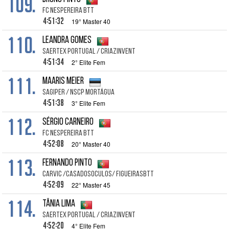
109.
FC Nespereira BTT
4:51:32
19° Master 40
110.
Leandra Gomes
SAERTEX Portugal / CRIAZinvent
4:51:34
2° Elite Fem
111.
Maaris Meier
SAGIPER / NSCP Mortágua
4:51:38
3° Elite Fem
112.
Sérgio Carneiro
FC Nespereira BTT
4:52:08
20° Master 40
113.
Fernando Pinto
CARVIC /CASADOSOCULOS/ FIGUEIRASBTT
4:52:09
22° Master 45
114.
Tânia Lima
SAERTEX Portugal / CRIAZinvent
4:52:20
4° Elite Fem