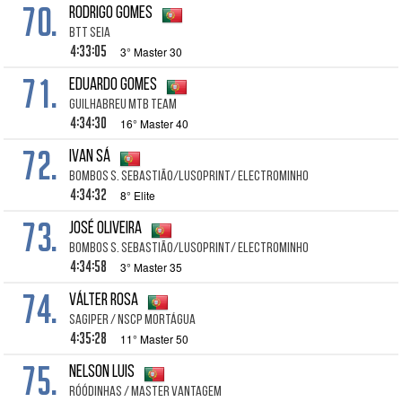
70.
Rodrigo Gomes
BTT Seia
4:33:05
3° Master 30
71.
Eduardo Gomes
Guilhabreu MTB Team
4:34:30
16° Master 40
72.
Ivan Sá
Bombos S. Sebastião/LusoPrint/ ElectroMinho
4:34:32
8° Elite
73.
José Oliveira
Bombos S. Sebastião/LusoPrint/ ElectroMinho
4:34:58
3° Master 35
74.
Válter Rosa
SAGIPER / NSCP Mortágua
4:35:28
11° Master 50
75.
Nelson Luis
RÓÓDINHAS / Master Vantagem