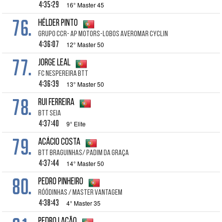
4:35:29
16° Master 45
76.
Hélder Pinto
Grupo ccr- Ap motors-Lobos Averomar Cyclin
4:36:07
12° Master 50
77.
Jorge Leal
FC Nespereira BTT
4:36:39
13° Master 50
78.
Rui Ferreira
BTT Seia
4:37:40
9° Elite
79.
Acácio Costa
BTT Braguinhas/ Padim da Graça
4:37:44
14° Master 50
80.
Pedro Pinheiro
RÓÓDINHAS / Master Vantagem
4:38:43
4° Master 35
Pedro Lacão