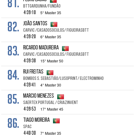
81.
BTTGARDUNHA/FUNDÃO
4:39:10
5° Master 35
82.
João Santos
CARVIC /CASADOSOCULOS/ FIGUEIRASBTT
4:39:20
6° Master 35
83.
Ricardo Madureira
CARVIC /CASADOSOCULOS/ FIGUEIRASBTT
4:39:38
15° Master 50
84.
Rui Freitas
Bombos S. Sebastião/LusoPrint/ ElectroMinho
4:39:41
4° Master 30
85.
Marcio Menezes
SAERTEX Portugal / CRIAZinvent
4:39:53
17° Master 45
86.
Tiago Moreira
SPAC
4:40:30
7° Master 35