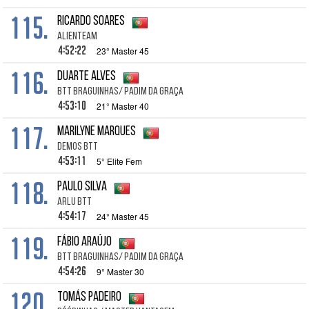
115.
Ricardo Soares
Alienteam
4:52:22
23° Master 45
116.
Duarte Alves
BTT Braguinhas/ Padim da Graça
4:53:10
21° Master 40
117.
Marilyne Marques
DEMOS BTT
4:53:11
5° Elite Fem
118.
Paulo Silva
ARLU BTT
4:54:17
24° Master 45
119.
Fábio Araújo
BTT Braguinhas/ Padim da Graça
4:54:26
9° Master 30
120.
Tomás Padeiro