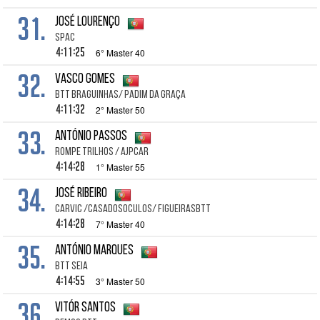
31.
José Lourenço
SPAC
4:11:25
6° Master 40
32.
Vasco Gomes
BTT Braguinhas/ Padim da Graça
4:11:32
2° Master 50
33.
António Passos
Rompe Trilhos / Ajpcar
4:14:28
1° Master 55
34.
José Ribeiro
CARVIC /CASADOSOCULOS/ FIGUEIRASBTT
4:14:28
7° Master 40
35.
António Marques
BTT Seia
4:14:55
3° Master 50
36.
Vitór Santos