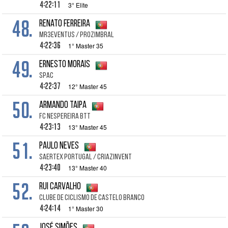
4:22:11
3° Elite
48.
Renato Ferreira
MR3EVENTUS / PROZIMBRAL
4:22:36
1° Master 35
49.
Ernesto Morais
SPAC
4:22:37
12° Master 45
50.
Armando Taipa
FC Nespereira BTT
4:23:13
13° Master 45
51.
Paulo Neves
SAERTEX Portugal / CRIAZinvent
4:23:40
13° Master 40
52.
Rui Carvalho
Clube de Ciclismo de Castelo Branco
4:24:14
1° Master 30
José Simões