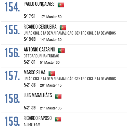
154.
Paulo Gonçalves
5:17:51
17° Master 50
155.
Ricardo Cerqueira
União Ciclista de V.N.Famalicão-Centro Ciclista de Avidos
5:19:09
14° Master 30
156.
António Catarino
BTTGARDUNHA/FUNDÃO
5:21:31
5° Master 60
157.
Marco SILVA
União Ciclista de V.N.Famalicão-Centro Ciclista de Avidos
5:21:36
28° Master 45
158.
Luis Magalhães
5:21:39
21° Master 35
159.
Ricardo Raposo
Alienteam