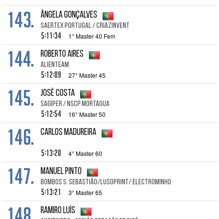
143.
Ângela Gonçalves
SAERTEX Portugal / CRIAZinvent
5:11:34
1° Master 40 Fem
144.
Roberto Aires
Alienteam
5:12:09
27° Master 45
145.
José Costa
SAGIPER / NSCP Mortágua
5:12:54
16° Master 50
146.
Carlos Madureira
5:13:20
4° Master 60
147.
Manuel Pinto
Bombos S. Sebastião/LusoPrint/ ElectroMinho
5:13:21
3° Master 65
148.
Ramiro Luís