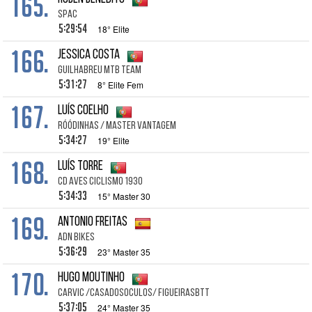
165.
SPAC
5:29:54
18° Elite
166.
Jessica Costa
Guilhabreu MTB Team
5:31:27
8° Elite Fem
167.
Luís Coelho
RÓÓDINHAS / Master Vantagem
5:34:27
19° Elite
168.
Luís Torre
Cd Aves Ciclismo 1930
5:34:33
15° Master 30
169.
Antonio Freitas
Adn Bikes
5:36:29
23° Master 35
170.
Hugo Moutinho
CARVIC /CASADOSOCULOS/ FIGUEIRASBTT
5:37:05
24° Master 35