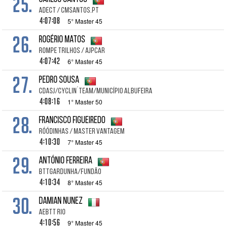
25.
ADECT / CMSANTOS.PT
4:07:08
5° Master 45
26.
Rogério Matos
Rompe Trilhos / Ajpcar
4:07:42
6° Master 45
27.
Pedro Sousa
CDASJ/Cyclin´Team/Município Albufeira
4:08:16
1° Master 50
28.
Francisco Figueiredo
RÓÓDINHAS / Master Vantagem
4:10:30
7° Master 45
29.
António Ferreira
BTTGARDUNHA/FUNDÃO
4:10:34
8° Master 45
30.
Damian Nunez
AEBTT Rio
4:10:56
9° Master 45