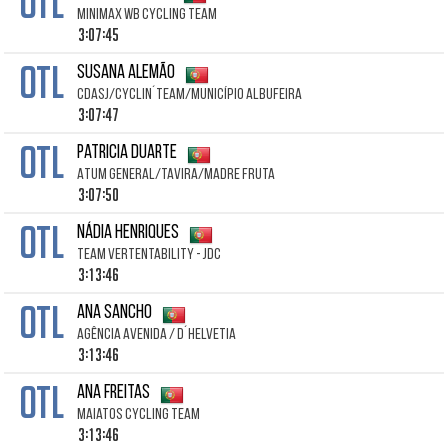
OTL
Minimax WB Cycling Team
3:07:45
OTL
Susana ALEMÃO
CDASJ/Cyclin´Team/Município Albufeira
3:07:47
OTL
Patricia DUARTE
Atum General/Tavira/Madre Fruta
3:07:50
OTL
Nádia HENRIQUES
TEAM VERTENTABILITY - JDC
3:13:46
OTL
Ana SANCHO
Agência Avenida / D´Helvetia
3:13:46
OTL
Ana FREITAS
Maiatos Cycling Team
3:13:46