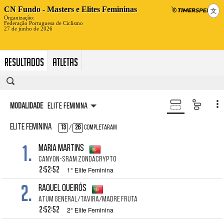
文
Resultados
Atletas
Modalidade
Elite Feminina
Elite Feminina
13
/
26
Completaram
1.
Maria MARTINS
CANYON-SRAM zondacrypto
2:52:52
1° Elite Feminina
2.
Raquel QUEIRÓS
Atum General/Tavira/Madre Fruta
2:52:52
2° Elite Feminina