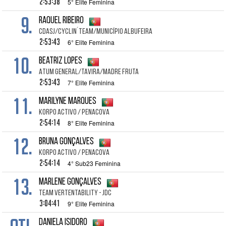
2:53:38
5° Elite Feminina
9.
Raquel RIBEIRO
CDASJ/Cyclin´Team/Município Albufeira
2:53:43
6° Elite Feminina
10.
Beatriz LOPES
Atum General/Tavira/Madre Fruta
2:53:43
7° Elite Feminina
11.
Marilyne MARQUES
Korpo Activo / Penacova
2:54:14
8° Elite Feminina
12.
Bruna GONÇALVES
Korpo Activo / Penacova
2:54:14
4° Sub23 Feminina
13.
Marlene GONÇALVES
TEAM VERTENTABILITY - JDC
3:04:41
9° Elite Feminina
Daniela ISIDORO