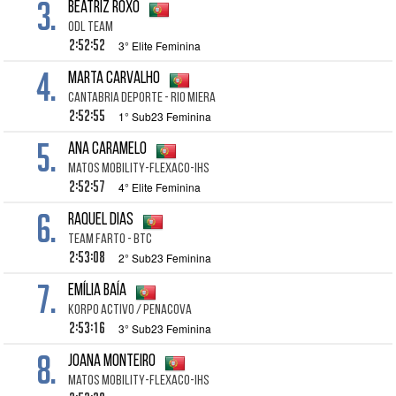
3.
Beatriz ROXO
ODL TEAM
2:52:52
3° Elite Feminina
4.
Marta CARVALHO
CANTABRIA DEPORTE - RIO MIERA
2:52:55
1° Sub23 Feminina
5.
Ana CARAMELO
Matos Mobility-Flexaco-Ihs
2:52:57
4° Elite Feminina
6.
Raquel DIAS
TEAM FARTO - BTC
2:53:08
2° Sub23 Feminina
7.
Emília BAÍA
Korpo Activo / Penacova
2:53:16
3° Sub23 Feminina
8.
Joana MONTEIRO
Matos Mobility-Flexaco-Ihs