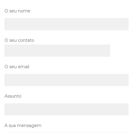
O seu nome
O seu contato
O seu email
Assunto
A sua mensagem