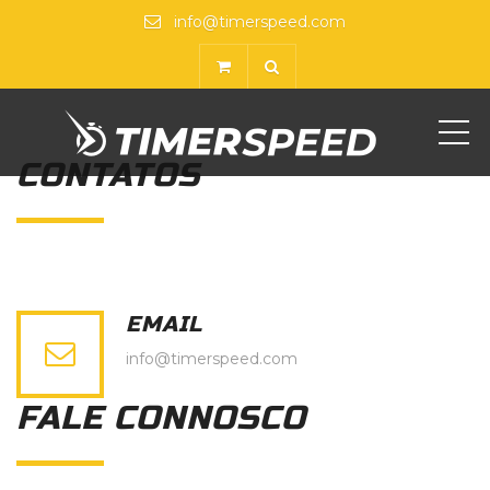
info@timerspeed.com
ME
CONTATOS
EMAIL
info@timerspeed.com
FALE CONNOSCO